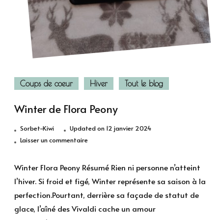
Coups de coeur
Hiver
Tout le blog
Winter de Flora Peony
Sorbet-Kiwi
Updated on
12 janvier 2024
sur
Laisser un commentaire
Winter
de
Winter Flora Peony Résumé Rien ni personne n’atteint
Flora
l’hiver. Si froid et figé, Winter représente sa saison à la
Peony
perfection.Pourtant, derrière sa façade de statut de
glace, l’aîné des Vivaldi cache un amour