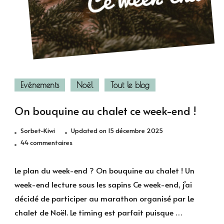
Evénements
Noël
Tout le blog
On bouquine au chalet ce week-end !
Sorbet-Kiwi
Updated on
15 décembre 2025
sur
44 commentaires
On
bouquine
Le plan du week-end ? On bouquine au chalet ! Un
au
week-end lecture sous les sapins Ce week-end, j’ai
chalet
décidé de participer au marathon organisé par Le
ce
chalet de Noël. Le timing est parfait puisque …
week-