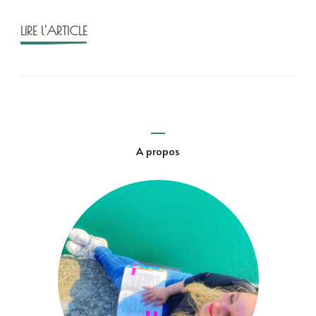
end
!
LIRE l'ARTICLE
A propos