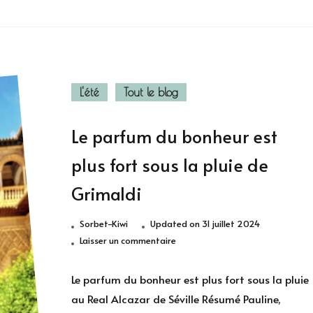
L'été
Tout le blog
Le parfum du bonheur est
plus fort sous la pluie de
Grimaldi
Sorbet-Kiwi
Updated on
31 juillet 2024
sur
Laisser un commentaire
Le
parfum
Le parfum du bonheur est plus fort sous la pluie
du
au Real Alcazar de Séville Résumé Pauline,
bonheur