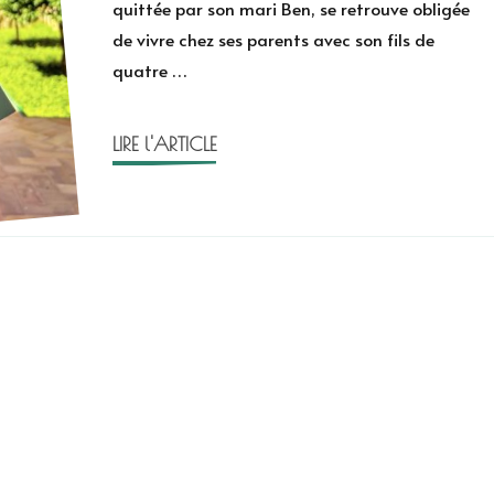
quittée par son mari Ben, se retrouve obligée
est
de vivre chez ses parents avec son fils de
plus
quatre …
fort
sous
la
LIRE l'ARTICLE
pluie
de
Grimaldi