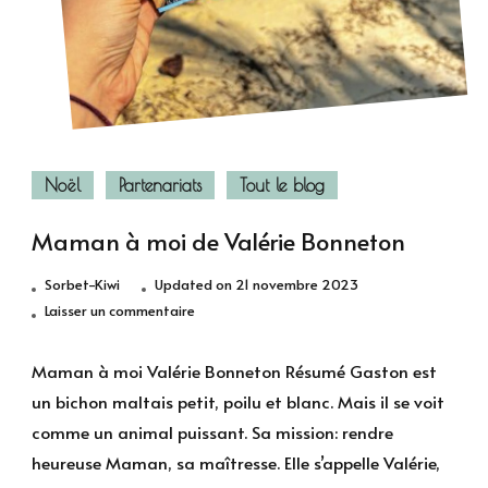
Noël
Partenariats
Tout le blog
Maman à moi de Valérie Bonneton
Sorbet-Kiwi
Updated on
21 novembre 2023
sur
Laisser un commentaire
Maman
à
Maman à moi Valérie Bonneton Résumé Gaston est
moi
un bichon maltais petit, poilu et blanc. Mais il se voit
de
comme un animal puissant. Sa mission­: rendre
Valérie
heureuse Maman, sa maîtresse. Elle s’appelle Valérie,
Bonneton