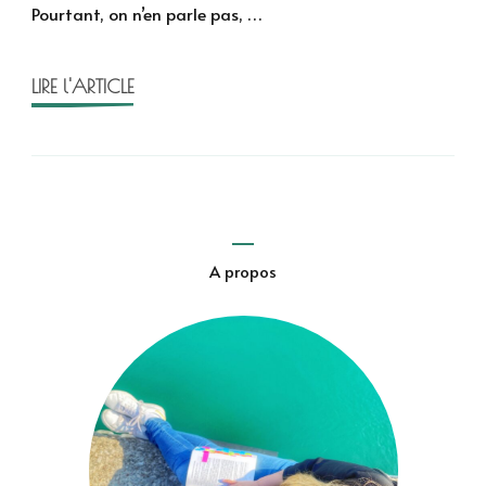
Pourtant, on n’en parle pas, …
folie
d’un
collectif
LIRE l'ARTICLE
pour
l’UNAFAM
A propos