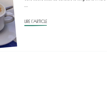
…
Aoyama
LIRE l'ARTICLE