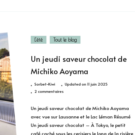
L'été
Tout le blog
Un jeudi saveur chocolat de
Michiko Aoyama
Sorbet-Kiwi
Updated on
11 juin 2025
sur
2 commentaires
Un
jeudi
Un jeudi saveur chocolat de Michiko Aoyama
saveur
avec vue sur Lausanne et le Lac Léman Résumé
chocolat
Un jeudi saveur chocolat – À Tokyo, le petit
de
café caché sous les cerisiers le long de la rivière
Michiko