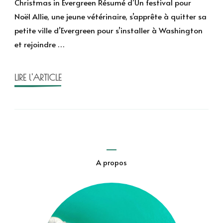
Christmas in Evergreen Résumé d’Un festival pour
une
Noël Allie, une jeune vétérinaire, s’apprête à quitter sa
saga
petite ville d’Evergreen pour s’installer à Washington
qui
et rejoindre …
réchauffe
chaque
décembre
LIRE l'ARTICLE
A propos