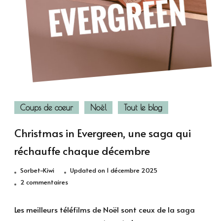
Coups de coeur
Noël
Tout le blog
Christmas in Evergreen, une saga qui
réchauffe chaque décembre
Sorbet-Kiwi
Updated on
1 décembre 2025
sur
2 commentaires
Christmas
in
Les meilleurs téléfilms de Noël sont ceux de la saga
Evergreen,