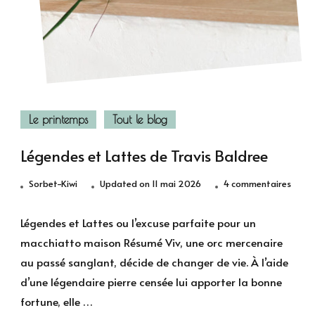
Le printemps
Tout le blog
Légendes et Lattes de Travis Baldree
sur
Sorbet-Kiwi
Updated on
11 mai 2026
4 commentaires
Légen
et
Légendes et Lattes ou l’excuse parfaite pour un
Latte
macchiatto maison Résumé Viv, une orc mercenaire
de
au passé sanglant, décide de changer de vie. À l’aide
Travi
d’une légendaire pierre censée lui apporter la bonne
Baldr
fortune, elle …