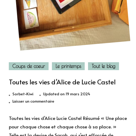
Coups de coeur
Le printemps
Tout le blog
Toutes les vies d’Alice de Lucie Castel
Sorbet-Kiwi
Updated on
19 mars 2024
sur
Laisser un commentaire
Toutes
les
Toutes les vies d’Alice Lucie Castel Résumé « Une place
vies
pour chaque chose et chaque chose à sa place. »
d’Alice
Telle est la devise de Sarah, qui s’est efforcée de