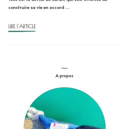
de
construire sa vie en accord …
Lucie
Castel
LIRE l'ARTICLE
A propos