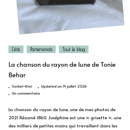
L'été
Partenariats
Tout le blog
La chanson du rayon de lune de Tonie
Behar
Sorbet-Kiwi
Updated on
14 juillet 2026
sur
Un commentaire
La
chanson
La chanson du rayon de lune, une de mes photos de
du
2021 Résumé 1860. Joséphine est une « grisette », une
rayon
des milliers de petites mains qui travaillent dans les
de