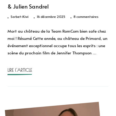
& Julien Sandrel
sur
Sorbet-Kiwi
16 décembre 2025
8 commentaires
Mort
au
Mort au château de la Team RomCom bien safe chez
château
moi ! Résumé Cette année, au château de Primard, un
de
événement exceptionnel occupe tous les esprits : une
la
scène du prochain film de Jennifer Thompson …
Team
RomCom
&
LIRE l'ARTICLE
Julien
Sandrel