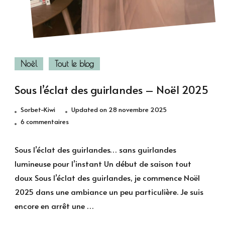
Noël
Tout le blog
Sous l’éclat des guirlandes – Noël 2025
Sorbet-Kiwi
Updated on
28 novembre 2025
sur
6 commentaires
Sous
l’éclat
Sous l’éclat des guirlandes… sans guirlandes
des
lumineuse pour l’instant Un début de saison tout
guirlandes
doux Sous l’éclat des guirlandes, je commence Noël
–
2025 dans une ambiance un peu particulière. Je suis
Noël
encore en arrêt une …
2025