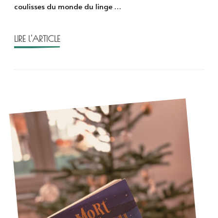
coulisses du monde du linge …
lune
de
Tonie
LIRE l'ARTICLE
Behar