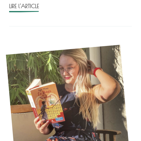
été
LIRE l'ARTICLE