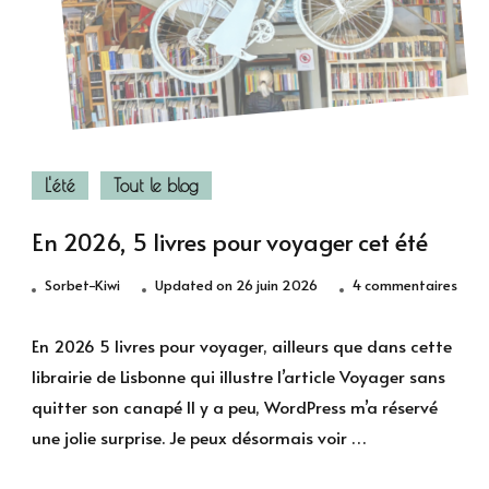
L'été
Tout le blog
En 2026, 5 livres pour voyager cet été
sur
Sorbet-Kiwi
Updated on
26 juin 2026
4 commentaires
En
2026
En 2026 5 livres pour voyager, ailleurs que dans cette
5
librairie de Lisbonne qui illustre l’article Voyager sans
livre
quitter son canapé Il y a peu, WordPress m’a réservé
pour
une jolie surprise. Je peux désormais voir …
voya
cet