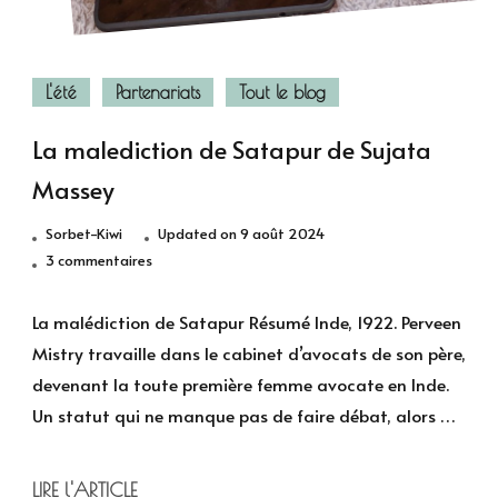
L'été
Partenariats
Tout le blog
La malediction de Satapur de Sujata
Massey
Sorbet-Kiwi
Updated on
9 août 2024
sur
3 commentaires
La
malediction
La malédiction de Satapur Résumé Inde, 1922. Perveen
de
Mistry travaille dans le cabinet d’avocats de son père,
Satapur
devenant la toute première femme avocate en Inde.
de
Un statut qui ne manque pas de faire débat, alors …
Sujata
Massey
LIRE l'ARTICLE