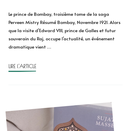
Le
prince
Le prince de Bombay, troisième tome de la saga
de
Perveen Mistry Résumé Bombay, Novembre 1921. Alors
Bombay
que la visite d’Edward VIII, prince de Galles et futur
de
souverain du Raj, occupe l’actualité, un événement
Sujata
dramatique vient …
Massey
LIRE l'ARTICLE