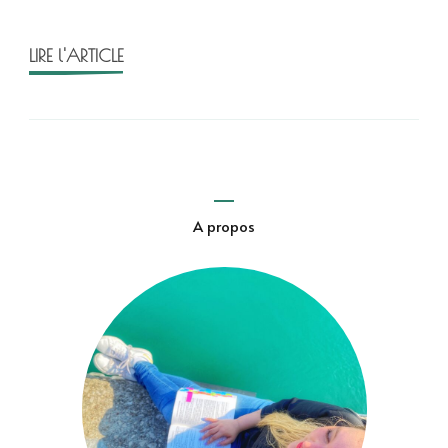
sept
soeu
LIRE l'ARTICLE
A propos