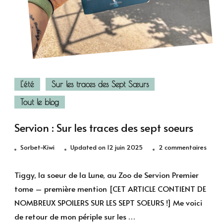
L'été
Sur les traces des Sept Sœurs
Tout le blog
Servion : Sur les traces des sept soeurs
sur
Sorbet-Kiwi
Updated on
12 juin 2025
2 commentaires
Servi
:
Tiggy, la soeur de la Lune, au Zoo de Servion Premier
Sur
tome – première mention [CET ARTICLE CONTIENT DE
les
NOMBREUX SPOILERS SUR LES SEPT SOEURS !] Me voici
trace
de retour de mon périple sur les …
des