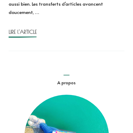
aussi bien. Les transferts d’articles avancent
:
doucement, …
lancement
d’Halloween
2025
LIRE l'ARTICLE
A propos