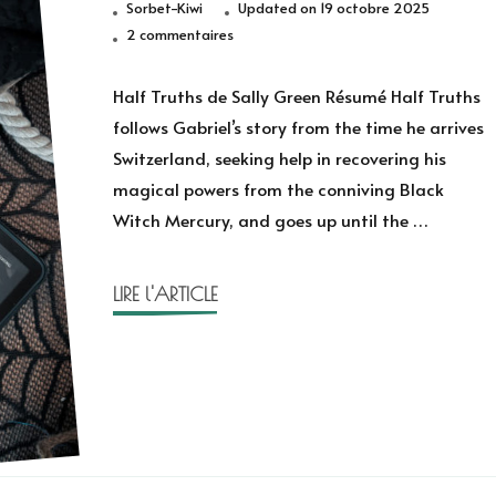
Sorbet-Kiwi
Updated on
19 octobre 2025
sur
2 commentaires
Half
Truths
Half Truths de Sally Green Résumé Half Truths
de
follows Gabriel’s story from the time he arrives
Sally
Switzerland, seeking help in recovering his
Green
magical powers from the conniving Black
Witch Mercury, and goes up until the …
LIRE l'ARTICLE