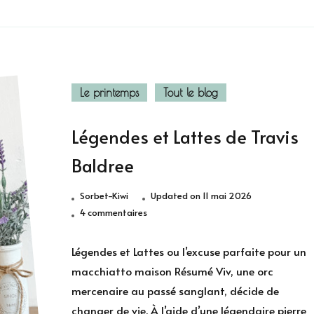
Le printemps
Tout le blog
Légendes et Lattes de Travis
Baldree
Sorbet-Kiwi
Updated on
11 mai 2026
sur
4 commentaires
Légendes
et
Légendes et Lattes ou l’excuse parfaite pour un
Lattes
macchiatto maison Résumé Viv, une orc
de
mercenaire au passé sanglant, décide de
Travis
changer de vie. À l’aide d’une légendaire pierre
Baldree