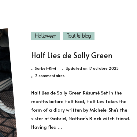
Halloween
Tout le blog
Half Lies de Sally Green
Sorbet-Kiwi
Updated on
17 octobre 2025
sur
2 commentaires
Half
Lies
Half Lies de Sally Green Résumé Set in the
de
months before Half Bad, Half Lies takes the
Sally
form of a diary written by Michele. She’s the
Green
sister of Gabriel, Nathan’s Black witch friend.
Having fled …