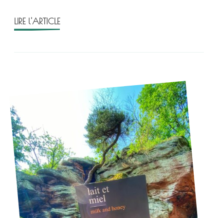
Rupi
Kaur
LIRE l'ARTICLE