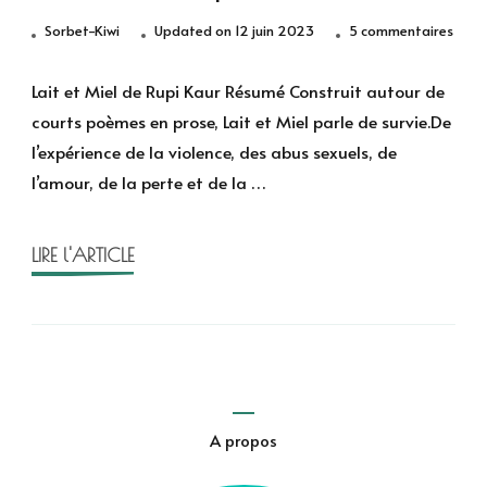
sur
Sorbet-Kiwi
Updated on
12 juin 2023
5 commentaires
Lait
et
Lait et Miel de Rupi Kaur Résumé Construit autour de
Miel
courts poèmes en prose, Lait et Miel parle de survie.De
de
l’expérience de la violence, des abus sexuels, de
Rupi
l’amour, de la perte et de la …
Kaur
LIRE l'ARTICLE
A propos