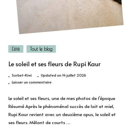
L'été
Tout le blog
Le soleil et ses fleurs de Rupi Kaur
Sorbet-Kiwi
Updated on
14 juillet 2026
sur
Laisser un commentaire
Le
soleil
Le soleil et ses fleurs, une de mes photos de l’époque
et
Résumé Après le phénoménal succès de lait et miel,
ses
Rupi Kaur revient avec un deuxième opus, le soleil et
fleurs
ses fleurs. Mêlant de courts …
de