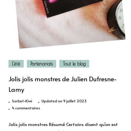
L'été
Partenariats
Tout le blog
Jolis jolis monstres de Julien Dufresne-
Lamy
Sorbet-Kiwi
Updated on
9 juillet 2023
sur
4 commentaires
Jolis
jolis
Jolis jolis monstres Résumé Certains disent qu’on est
monstres