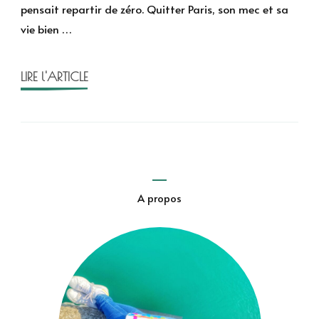
pensait repartir de zéro. Quitter Paris, son mec et sa
Juliette’s
vie bien …
Version
d’Emily
Collins
LIRE l'ARTICLE
A propos