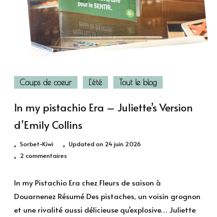
Coups de coeur
L'été
Tout le blog
In my pistachio Era – Juliette’s Version
d’Emily Collins
Sorbet-Kiwi
Updated on
24 juin 2026
sur
2 commentaires
In
my
In my Pistachio Era chez Fleurs de saison à
pistachio
Douarnenez Résumé Des pistaches, un voisin grognon
Era
et une rivalité aussi délicieuse qu’explosive… Juliette
–