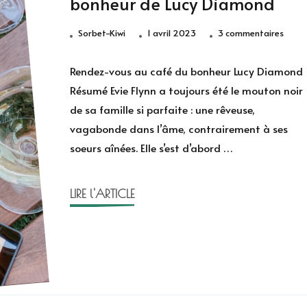
bonheur de Lucy Diamond
sur
Sorbet-Kiwi
1 avril 2023
3 commentaires
Rende
vous
Rendez-vous au café du bonheur Lucy Diamond
au
Résumé Evie Flynn a toujours été le mouton noir
café
de sa famille si parfaite : une rêveuse,
du
vagabonde dans l’âme, contrairement à ses
bonhe
soeurs aînées. Elle s’est d’abord …
de
Lucy
Diam
LIRE l'ARTICLE