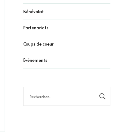
Bénévolat
z-
Partenariats
Coups de coeur
ur
Evénements
ond
Rechercher :