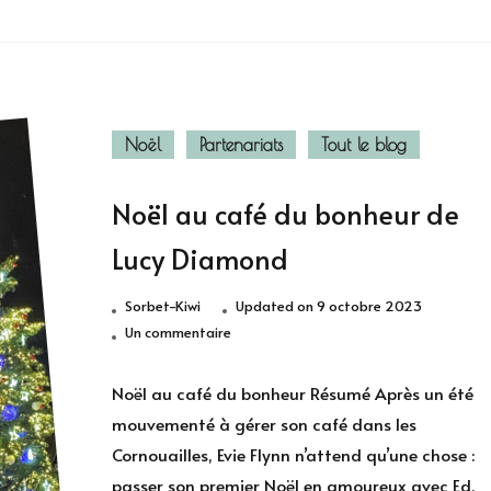
Noël
Partenariats
Tout le blog
Noël au café du bonheur de
Lucy Diamond
Sorbet-Kiwi
Updated on
9 octobre 2023
sur
Un commentaire
Noël
au
Noël au café du bonheur Résumé Après un été
café
mouvementé à gérer son café dans les
du
Cornouailles, Evie Flynn n’attend qu’une chose :
bonheur
passer son premier Noël en amoureux avec Ed,
de