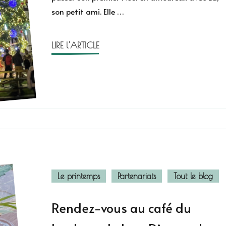
son petit ami. Elle …
Lucy
Diamond
LIRE l'ARTICLE
Le printemps
Partenariats
Tout le blog
Rendez-vous au café du