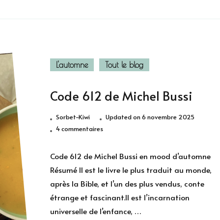
L'automne
Tout le blog
Code 612 de Michel Bussi
Sorbet-Kiwi
Updated on
6 novembre 2025
sur
4 commentaires
Code
612
Code 612 de Michel Bussi en mood d’automne
de
Résumé Il est le livre le plus traduit au monde,
Michel
après la Bible, et l’un des plus vendus, conte
Bussi
étrange et fascinant.Il est l’incarnation
universelle de l’enfance, …