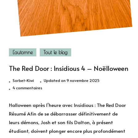
L'automne
Tout le blog
The Red Door : Insidious 4 – Noëlloween
Sorbet-Kiwi
Updated on
9 novembre 2025
sur
4 commentaires
The
Red
Halloween après l’heure avec Insidious : The Red Door
Door
Résumé Afin de se débarrasser définitivement de
:
leurs démons, Josh et son fils Dalton, à présent
Insidious
étudiant, doivent plonger encore plus profondément
4