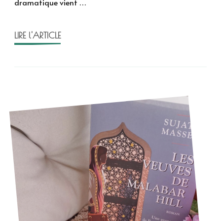
dramatique vient …
Massey
LIRE l'ARTICLE