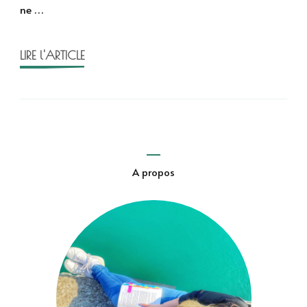
ne …
Sujata
Massey
LIRE l'ARTICLE
A propos