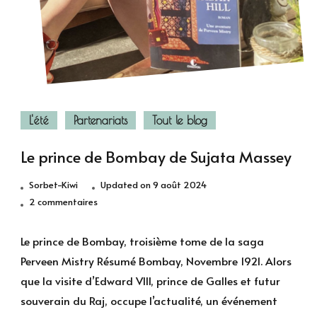
L'été
Partenariats
Tout le blog
Le prince de Bombay de Sujata Massey
Sorbet-Kiwi
Updated on
9 août 2024
sur
2 commentaires
Le
prince
Le prince de Bombay, troisième tome de la saga
de
Perveen Mistry Résumé Bombay, Novembre 1921. Alors
Bombay
que la visite d’Edward VIII, prince de Galles et futur
de
souverain du Raj, occupe l’actualité, un événement
Sujata