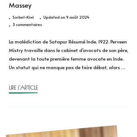
Massey
Sorbet-Kiwi
Updated on
9 août 2024
sur
3 commentaires
La
malediction
La malédiction de Satapur Résumé Inde, 1922. Perveen
de
Mistry travaille dans le cabinet d’avocats de son père,
Satapur
devenant la toute première femme avocate en Inde.
de
Un statut qui ne manque pas de faire débat, alors …
Sujata
Massey
LIRE l'ARTICLE