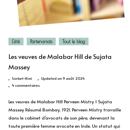
L'été
Partenariats
Tout le blog
Les veuves de Malabar Hill de Sujata
Massey
Sorbet-Kiwi
Updated on
9 août 2024
sur
4 commentaires
Les
veuves
Les veuves de Malabar Hill Perveen Mistry 1 Sujata
de
Massey Résumé Bombay, 1921. Perveen Mistry travaille
Malabar
dans le cabinet d’avocats de son père, devenant la
Hill
toute première femme avocate en Inde. Un statut qui
de