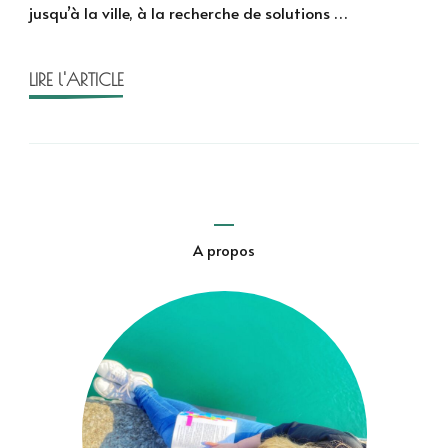
jusqu’à la ville, à la recherche de solutions …
et
Ben
Queen
LIRE l'ARTICLE
A propos