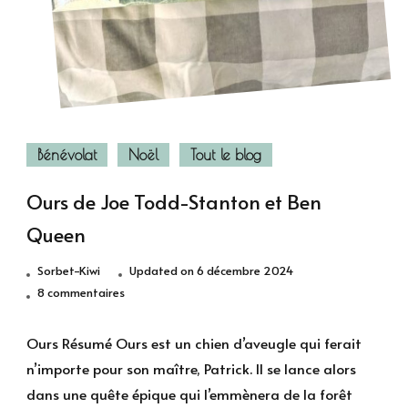
Bénévolat
Noël
Tout le blog
Ours de Joe Todd-Stanton et Ben
Queen
Sorbet-Kiwi
Updated on
6 décembre 2024
sur
8 commentaires
Ours
de
Ours Résumé Ours est un chien d’aveugle qui ferait
Joe
n’importe pour son maître, Patrick. Il se lance alors
Todd-
dans une quête épique qui l’emmènera de la forêt
Stanton