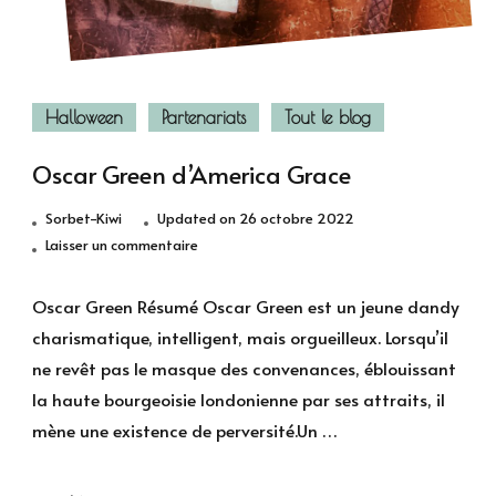
Halloween
Partenariats
Tout le blog
Oscar Green d’America Grace
Sorbet-Kiwi
Updated on
26 octobre 2022
sur
Laisser un commentaire
Oscar
Green
Oscar Green Résumé Oscar Green est un jeune dandy
d’America
charismatique, intelligent, mais orgueilleux. Lorsqu’il
Grace
ne revêt pas le masque des convenances, éblouissant
la haute bourgeoisie londonienne par ses attraits, il
mène une existence de perversité.Un …