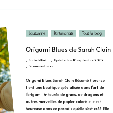
L'automne
Partenariats
Tout le blog
Origami Blues de Sarah Clain
Sorbet-Kiwi
Updated on
10 septembre 2023
sur
3 commentaires
Origami
Blues
Origami Blues Sarah Clain Résumé Florence
de
tient une boutique spécialisée dans l’art de
Sarah
l’origami. Entourée de grues, de dragons et
Clain
autres merveilles de papier coloré, elle est
heureuse dans ce paradis qu’elle s’est créé. Elle