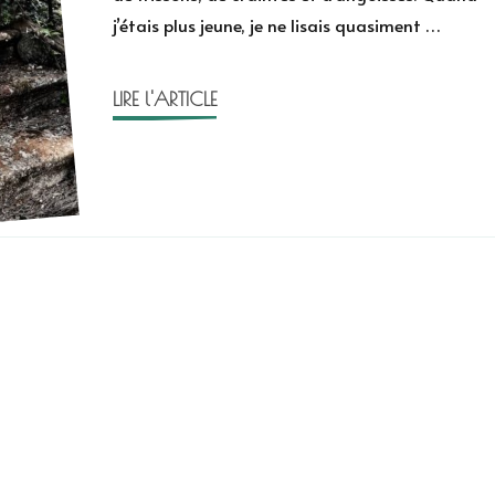
j’étais plus jeune, je ne lisais quasiment …
LIRE l'ARTICLE