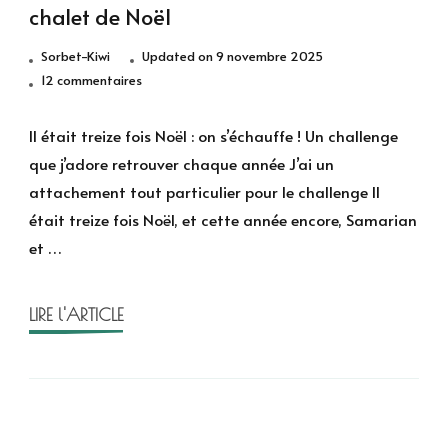
chalet de Noël
Sorbet-Kiwi
Updated on
9 novembre 2025
sur
12 commentaires
Il
était
Il était treize fois Noël : on s’échauffe ! Un challenge
treize
que j’adore retrouver chaque année J’ai un
fois
attachement tout particulier pour le challenge Il
Noël
était treize fois Noël, et cette année encore, Samarian
–
et …
Le
challenge
du
LIRE l'ARTICLE
chalet
de
Noël