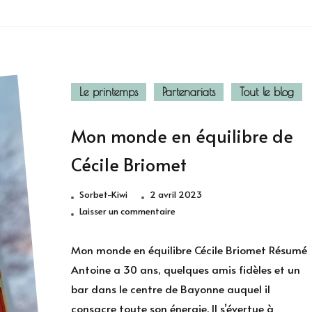
Le printemps
Partenariats
Tout le blog
Mon monde en équilibre de
Cécile Briomet
Sorbet-Kiwi
2 avril 2023
sur
Laisser un commentaire
Mon
monde
Mon monde en équilibre Cécile Briomet Résumé
en
Antoine a 30 ans, quelques amis fidèles et un
équilibre
bar dans le centre de Bayonne auquel il
de
consacre toute son énergie. Il s’évertue à
Cécile