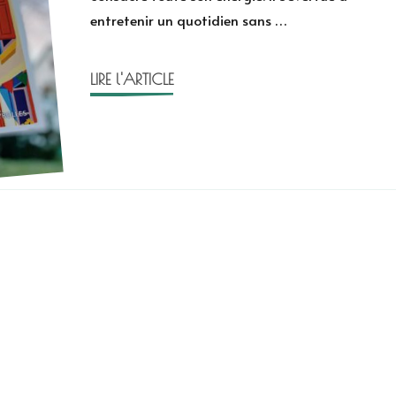
entretenir un quotidien sans …
Briomet
LIRE l'ARTICLE