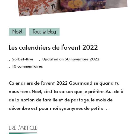
Noël
Tout le blog
Les calendriers de l’avent 2022
Sorbet-Kiwi
Updated on
30 novembre 2022
sur
10 commentaires
Les
calendriers
Calendriers de l’avent 2022 Gourmandise quand tu
de
nous tiens Noël, c’est la saison que je préfère. Au-delà
l’avent
de la notion de famille et de partage, le mois de
2022
décembre est pour moi synonymes de petits …
LIRE l'ARTICLE