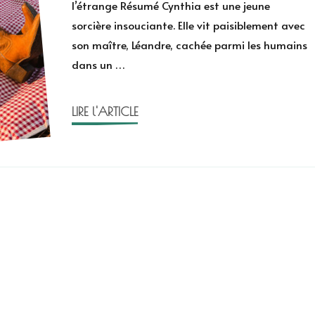
l’étrange Résumé Cynthia est une jeune
Le
sorcière insouciante. Elle vit paisiblement avec
cercle
son maître, Léandre, cachée parmi les humains
de
l’étrange
dans un …
T.2
de
LIRE l'ARTICLE
JennyMiki