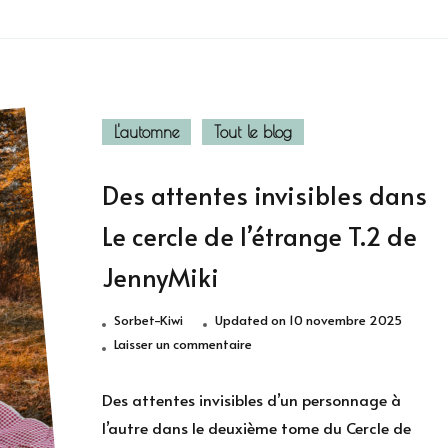
L'automne
Tout le blog
Des attentes invisibles dans
Le cercle de l’étrange T.2 de
JennyMiki
Sorbet-Kiwi
Updated on
10 novembre 2025
sur
Laisser un commentaire
Des
attentes
Des attentes invisibles d’un personnage à
invisibles
l’autre dans le deuxième tome du Cercle de
dans