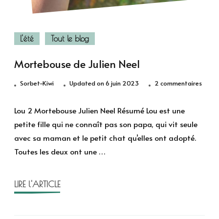
L'été
Tout le blog
Mortebouse de Julien Neel
sur
Sorbet-Kiwi
Updated on
6 juin 2023
2 commentaires
Mort
de
Lou 2 Mortebouse Julien Neel Résumé Lou est une
Julien
petite fille qui ne connaît pas son papa, qui vit seule
Neel
avec sa maman et le petit chat qu’elles ont adopté.
Toutes les deux ont une …
LIRE l'ARTICLE