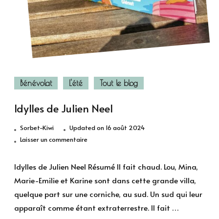
Bénévolat
L'été
Tout le blog
Idylles de Julien Neel
Sorbet-Kiwi
Updated on
16 août 2024
sur
Laisser un commentaire
Idylles
de
Idylles de Julien Neel Résumé Il fait chaud. Lou, Mina,
Julien
Marie-Emilie et Karine sont dans cette grande villa,
Neel
quelque part sur une corniche, au sud. Un sud qui leur
apparaît comme étant extraterrestre. Il fait …