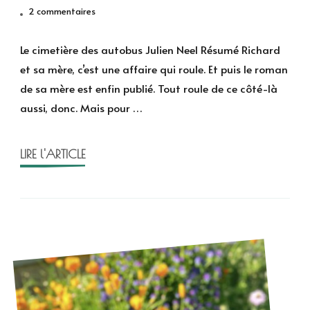
sur
2 commentaires
Le
cimetière
Le cimetière des autobus Julien Neel Résumé Richard
des
et sa mère, c’est une affaire qui roule. Et puis le roman
autobus
de sa mère est enfin publié. Tout roule de ce côté-là
de
aussi, donc. Mais pour …
Julien
Neel
LIRE l'ARTICLE