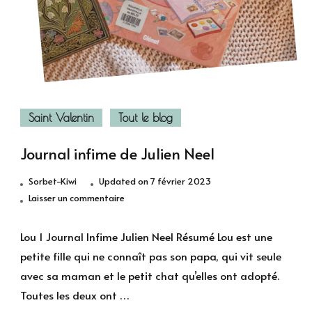
Saint Valentin
Tout le blog
Journal infime de Julien Neel
Sorbet-Kiwi
Updated on
7 février 2023
sur
Laisser un commentaire
Journal
infime
Lou 1 Journal Infime Julien Neel Résumé Lou est une
de
petite fille qui ne connaît pas son papa, qui vit seule
Julien
avec sa maman et le petit chat qu’elles ont adopté.
Neel
Toutes les deux ont …