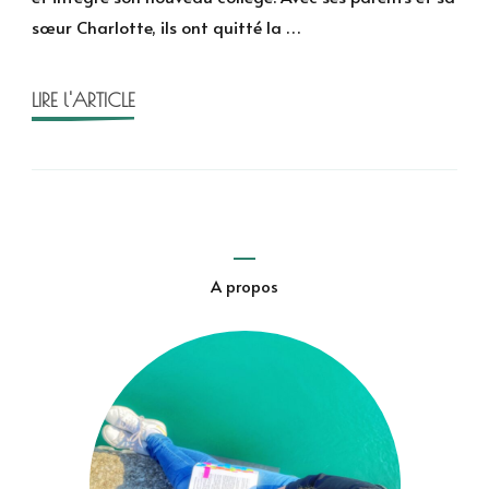
en
sœur Charlotte, ils ont quitté la …
pot
d’Adèle
Bréau
LIRE l'ARTICLE
A propos