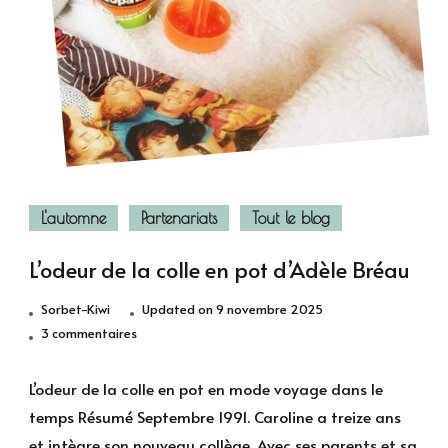
L'automne
Partenariats
Tout le blog
L’odeur de la colle en pot d’Adèle Bréau
Sorbet-Kiwi
Updated on
9 novembre 2025
sur
3 commentaires
L’odeur
de
L’odeur de la colle en pot en mode voyage dans le
la
temps Résumé Septembre 1991. Caroline a treize ans
colle
et intègre son nouveau collège. Avec ses parents et sa