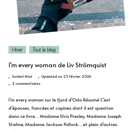
Hiver
Tout le blog
I’m every woman de Liv Strömquist
Sorbet-Kiwi
Updated on
23 février 2026
sur
2 commentaires
I’m
every
I’m every woman sur le fjord d’Oslo Résumé C’est
woman
d’épouses, fiancées et copines dont il est question
de
dans ce livre… Madame Elvis Presley, Madame Joseph
Liv
Staline, Madame Jackson Pollock… et plein d’autres.
Strömquist