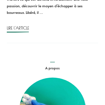
Stefan
passion, découvrir le moyen d’échapper à ses
Zweig
bourreaux. Libéré, il …
LIRE l'ARTICLE
A propos