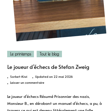
Le printemps
Tout le blog
Le joueur d’échecs de Stefan Zweig
Sorbet-Kiwi
Updated on
22 mai 2026
sur
Laisser un commentaire
Le
joueur
Le joueur d’échecs Résumé Prisonnier des nazis,
d’échecs
Monsieur B., en dérobant un manuel d’échecs, a pu, à
de
travers ce qui est devenu littéralement une folle