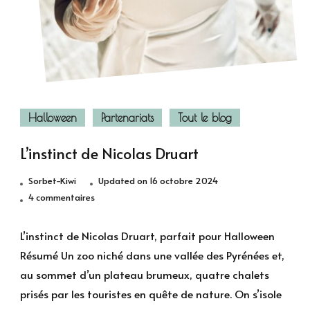
Halloween
Partenariats
Tout le blog
L’instinct de Nicolas Druart
Sorbet-Kiwi
Updated on
16 octobre 2024
sur
4 commentaires
L’instinct
de
L’instinct de Nicolas Druart, parfait pour Halloween
Nicolas
Résumé Un zoo niché dans une vallée des Pyrénées et,
Druart
au sommet d’un plateau brumeux, quatre chalets
prisés par les touristes en quête de nature. On s’isole