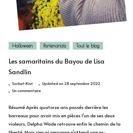
Halloween
Partenariats
Tout le blog
Les samaritains du Bayou de Lisa
Sandlin
Sorbet-Kiwi
Updated on
28 septembre 2022
sur
Un commentaire
Les
samaritains
Résumé Après quatorze ans passés derrière les
du
barreaux pour avoir mis en pièces l’un de ses deux
Bayou
violeurs, Delpha Wade retrouve enfin le chemin de la
de
liberté. Mais rien ni personne n’attend une ex-