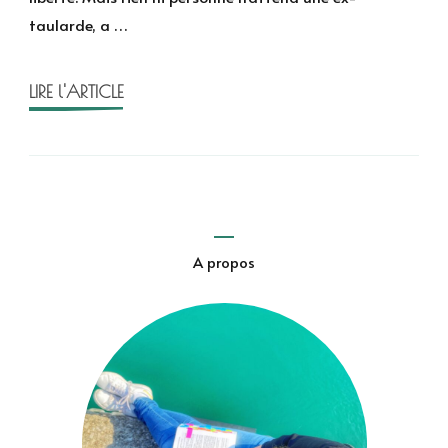
Lisa
taularde, a …
Sandlin
LIRE l'ARTICLE
A propos