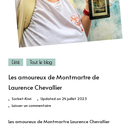
L'été
Tout le blog
Les amoureux de Montmartre de
Laurence Chevallier
Sorbet-Kiwi
Updated on
24 juillet 2023
sur
Laisser un commentaire
Les
amoureux
Les amoureux de Montmartre Laurence Chevallier
de