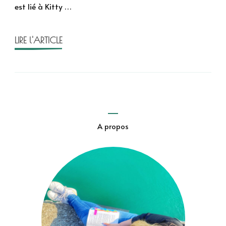
est lié à Kitty …
des
sept
soeurs
LIRE l'ARTICLE
A propos