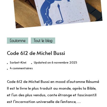
L'automne
Tout le blog
Code 612 de Michel Bussi
Sorbet-Kiwi
Updated on
6 novembre 2025
sur
4 commentaires
Code
612
Code 612 de Michel Bussi en mood d’automne Résumé
de
Il est le livre le plus traduit au monde, après la Bible,
Michel
et l’un des plus vendus, conte étrange et fascinant.Il
Bussi
est l’incarnation universelle de l’enfance, …