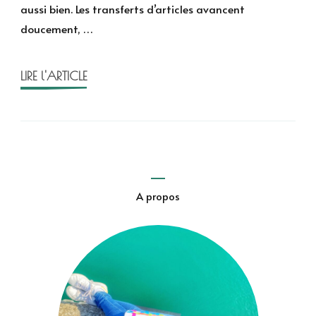
aussi bien. Les transferts d’articles avancent
:
doucement, …
lancement
d’Halloween
2025
LIRE l'ARTICLE
A propos