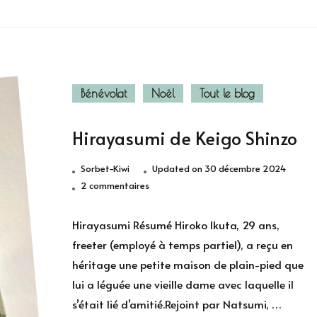
Bénévolat
Noël
Tout le blog
Hirayasumi de Keigo Shinzo
Sorbet-Kiwi
Updated on
30 décembre 2024
sur
2 commentaires
Hirayasumi
de
Hirayasumi Résumé Hiroko Ikuta, 29 ans,
Keigo
freeter (employé à temps partiel), a reçu en
Shinzo
héritage une petite maison de plain-pied que
lui a léguée une vieille dame avec laquelle il
s’était lié d’amitié.Rejoint par Natsumi, …