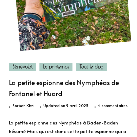
Bénévolat
Le printemps
Tout le blog
La petite espionne des Nymphéas de
Fontanel et Huard
sur
Sorbet-Kiwi
Updated on
9 avril 2025
4 commentaires
La
petit
La petite espionne des Nymphéas à Baden-Baden
espi
Résumé Mais qui est donc cette petite espionne qui a
des