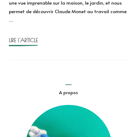
une vue imprenable sur la maison, le jardin, et nous
Nymp
permet de découvrir Claude Monet au travail comme
de
…
Fonta
et
Huar
LIRE l'ARTICLE
A propos