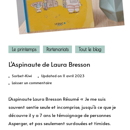
Le printemps
Partenariats
Tout le blog
L’Aspinaute de Laura Bresson
Sorbet-Kiwi
Updated on
11 avril 2023
sur
Laisser un commentaire
L’Aspinaute
de
L’Aspinaute Laura Bresson Résumé « Je me suis
Laura
souvent sentie seule et incomprise, jusqu’à ce que je
Bresson
découvre il y a 7 ans le témoignage de personnes
Asperger, et pas seulement surdouées et timides.