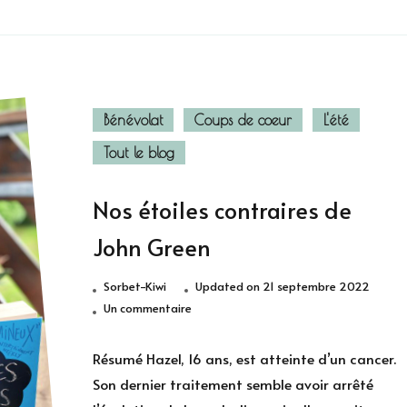
Bénévolat
Coups de coeur
L'été
Tout le blog
Nos étoiles contraires de
John Green
Sorbet-Kiwi
Updated on
21 septembre 2022
sur
Un commentaire
Nos
étoiles
Résumé Hazel, 16 ans, est atteinte d’un cancer.
contraires
Son dernier traitement semble avoir arrêté
de