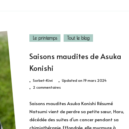
Le printemps
Tout le blog
Saisons maudites de Asuka
Konishi
Sorbet-Kiwi
Updated on
19 mars 2024
sur
2 commentaires
Saisons
maudites
Saisons maudites Asuka Konishi Résumé
de
Natsumi vient de perdre sa petite sœur, Haru,
Asuka
décédée des suites d’un cancer pendant sa
Konishi
chimiothérapie. Effondrée, elle murmure à