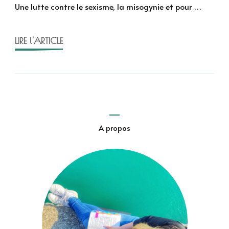
Une lutte contre le sexisme, la misogynie et pour …
Bresson
et
Duphot
LIRE l'ARTICLE
A propos