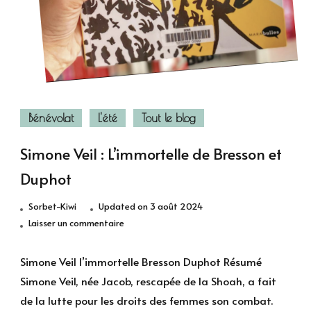
Bénévolat
L'été
Tout le blog
Simone Veil : L’immortelle de Bresson et
Duphot
Sorbet-Kiwi
Updated on
3 août 2024
sur
Laisser un commentaire
Simone
Veil
Simone Veil l’immortelle Bresson Duphot Résumé
:
Simone Veil, née Jacob, rescapée de la Shoah, a fait
L’immortelle
de la lutte pour les droits des femmes son combat.
de