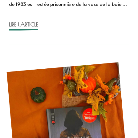
de 1983 est restée prisonnière de la vase de la baie …
Youers
et
Fowler
LIRE l'ARTICLE
–
Hill
House,
T.2