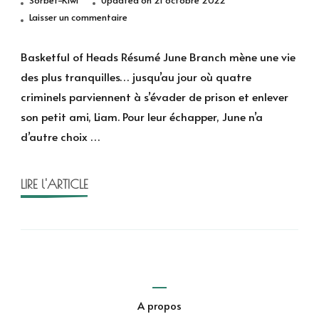
sur
Laisser un commentaire
Basketful
of
Basketful of Heads Résumé June Branch mène une vie
Heads
des plus tranquilles… jusqu’au jour où quatre
de
criminels parviennent à s’évader de prison et enlever
Joe
son petit ami, Liam. Pour leur échapper, June n’a
Hill
d’autre choix …
et
Leomacs
LIRE l'ARTICLE
A propos