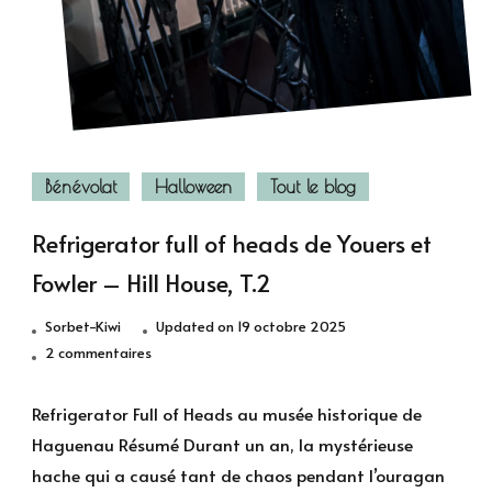
Bénévolat
Halloween
Tout le blog
Refrigerator full of heads de Youers et
Fowler – Hill House, T.2
Sorbet-Kiwi
Updated on
19 octobre 2025
sur
2 commentaires
Refrigerator
full
Refrigerator Full of Heads au musée historique de
of
Haguenau Résumé Durant un an, la mystérieuse
heads
hache qui a causé tant de chaos pendant l’ouragan
de