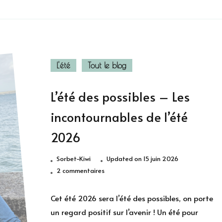
L'été
Tout le blog
L’été des possibles – Les
incontournables de l’été
2026
Sorbet-Kiwi
Updated on
15 juin 2026
sur
2 commentaires
L’été
des
Cet été 2026 sera l’été des possibles, on porte
possibles
un regard positif sur l’avenir ! Un été pour
–