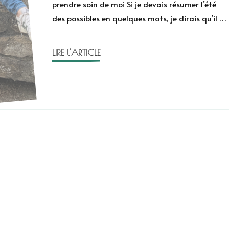
prendre soin de moi Si je devais résumer l’été
Les
des possibles en quelques mots, je dirais qu’il …
incontournables
de
l’été
LIRE l'ARTICLE
2026