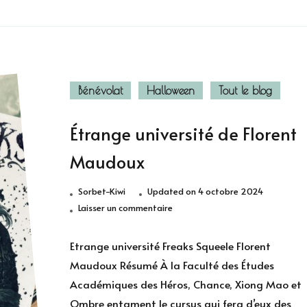
Bénévolat
Halloween
Tout le blog
Étrange université de Florent
Maudoux
Sorbet-Kiwi
Updated on
4 octobre 2024
sur
Laisser un commentaire
Étrange
université
Etrange université Freaks Squeele Florent
de
Maudoux Résumé À la Faculté des Études
Florent
Académiques des Héros, Chance, Xiong Mao et
Maudoux
Ombre entament le cursus qui fera d’eux des