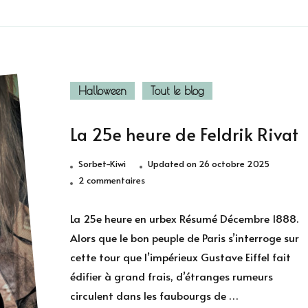
Halloween
Tout le blog
La 25e heure de Feldrik Rivat
Sorbet-Kiwi
Updated on
26 octobre 2025
sur
2 commentaires
La
25e
La 25e heure en urbex Résumé Décembre 1888.
heure
Alors que le bon peuple de Paris s’interroge sur
de
cette tour que l’impérieux Gustave Eiffel fait
Feldrik
édifier à grand frais, d’étranges rumeurs
Rivat
circulent dans les faubourgs de …