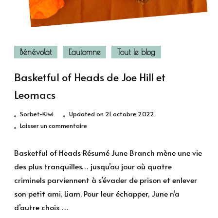
Bénévolat
L'automne
Tout le blog
Basketful of Heads de Joe Hill et
Leomacs
Sorbet-Kiwi
Updated on
21 octobre 2022
sur
Laisser un commentaire
Basketful
of
Basketful of Heads Résumé June Branch mène une vie
Heads
des plus tranquilles… jusqu’au jour où quatre
de
criminels parviennent à s’évader de prison et enlever
Joe
son petit ami, Liam. Pour leur échapper, June n’a
Hill
d’autre choix …
et