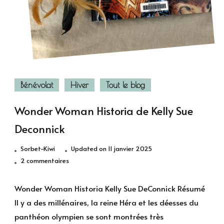
Bénévolat
Hiver
Tout le blog
Wonder Woman Historia de Kelly Sue
Deconnick
Sorbet-Kiwi
Updated on
11 janvier 2025
sur
2 commentaires
Wonder
Woman
Wonder Woman Historia Kelly Sue DeConnick Résumé
Historia
Il y a des millénaires, la reine Héra et les déesses du
de
panthéon olympien se sont montrées très
Kelly