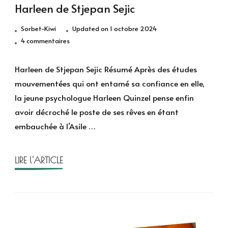
Harleen de Stjepan Sejic
Sorbet-Kiwi
Updated on
1 octobre 2024
sur
4 commentaires
Harleen
de
Harleen de Stjepan Sejic Résumé Après des études
Stjepan
mouvementées qui ont entamé sa confiance en elle,
Sejic
la jeune psychologue Harleen Quinzel pense enfin
avoir décroché le poste de ses rêves en étant
embauchée à l’Asile …
LIRE l'ARTICLE